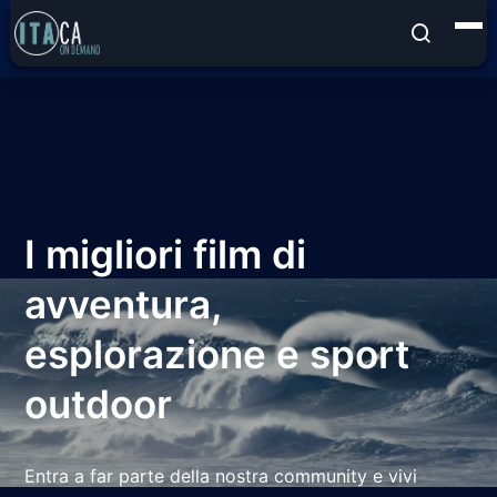
I migliori film di
avventura,
esplorazione e sport
outdoor
Entra a far parte della nostra community e vivi